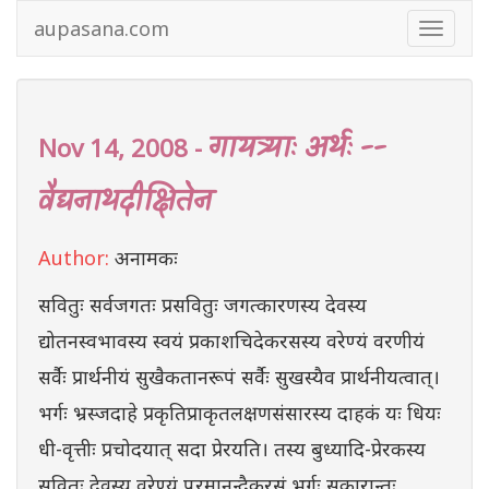
aupasana.com
Toggle
navigat
गायत्र्याः अर्थः --
Nov 14, 2008 -
वैद्यनाथदीक्षितेन
Author:
अनामकः
सवितुः सर्वजगतः प्रसवितुः जगत्कारणस्य देवस्य
द्योतनस्वभावस्य स्वयं प्रकाशचिदेकरसस्य वरेण्यं वरणीयं
सर्वैः प्रार्थनीयं सुखैकतानरूपं सर्वैः सुखस्यैव प्रार्थनीयत्वात्।
भर्गः भ्रस्जदाहे प्रकृतिप्राकृतलक्षणसंसारस्य दाहकं यः धियः
धी-वृत्तीः प्रचोदयात् सदा प्रेरयति। तस्य बुध्यादि-प्रेरकस्य
सवितुः देवस्य वरेण्यं परमानन्दैकरसं भर्गः सकारान्तः