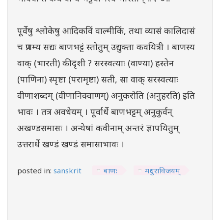
पूर्वेषु श्लोकेषु आदिकविं वाल्मीकिं, तथा व्यासं कालिदासं
च प्रणम्य सद्यः बाणभट्टं स्तोतुम् उद्युक्ता कवयित्री । बाणस्य
वाक् (भारती) कीदृशी ? सरस्वत्याः (वाण्या) हस्तेन
(पाणिना) स्पृष्टा (परामृष्टा) सती, सा वाक् सरस्वत्याः
वीणाशब्दम् (वीणानिक्वाणम्) अनुकरोति (अनुहरति) इति
भावः । तत्र अवधेयम् । पूर्वार्धे बाणभट्टम् अनुकुर्वन्
अखण्डसमासः । अन्येषां कवीनाम् अन्तरं ज्ञापयितुम्
उत्तरार्धे खण्डं खण्डं समासाभावः ।
posted in:
sanskrit
बाणः
मधुराविजयम्