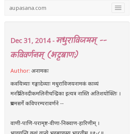
aupasana.com
Toggle
navigat
मधुराविजयम् --
Dec 31, 2014 -
कविवर्णनम् (भट्टबाणः)
Author:
अनामकः
कवयित्र्याः गङ्गादेव्याः मधुराविजयनामकं काव्यं
मनःप्रीतिनदीकमलिनीचन्द्रिका इत्यत्र नास्ति अतिशयोक्तिः ।
प्रथमसर्गे कविपरम्परावर्णने --
वाणी-पाणि-परामृष्ट-वीणा-निक्वाण-हारिणीम् ।
भावयन्ति कथं वान्ये भट्टबाणस्य भारतीम् ॥१-८॥